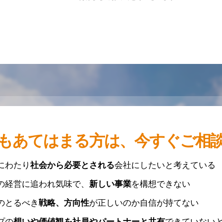
もあてはまる方は、今すぐご相
にわたり
社会から必要とされる
会社にしたいと考えている
の経営に追われ気味で、
新しい事業
を構想できない
のとるべき
戦略、方向性
が正しいのか自信が持てない
プの
想いや価値観を社員やパートナーと共有
できていない