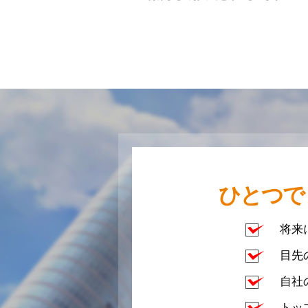
ひとつで
将来
目先
自社
トッ