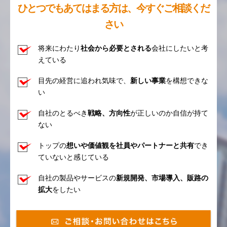
ひとつでもあてはまる方は、今すぐご相談くだ
さい
将来にわたり
社会から必要とされる
会社にしたいと考
えている
目先の経営に追われ気味で、
新しい事業
を構想できな
い
自社のとるべき
戦略、方向性
が正しいのか自信が持て
ない
トップの
想いや価値観を社員やパートナーと共有
でき
ていないと感じている
自社の製品やサービスの
新規開発、市場導入、販路の
拡大
をしたい