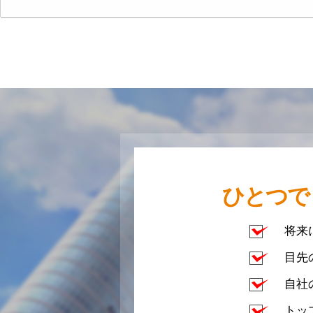
ひとつで
将来
目先
自社
トッ