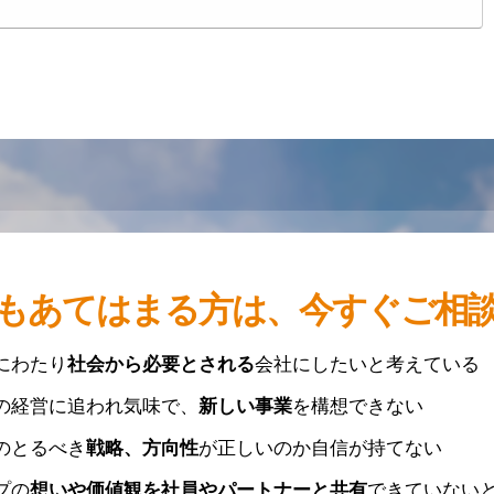
もあてはまる方は、今すぐご相
にわたり
社会から必要とされる
会社にしたいと考えている
の経営に追われ気味で、
新しい事業
を構想できない
のとるべき
戦略、方向性
が正しいのか自信が持てない
プの
想いや価値観を社員やパートナーと共有
できていない