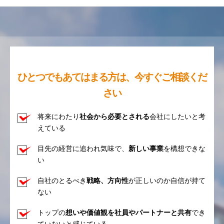
ひとつでもあてはまる方は、今すぐご相談くだ
さい
将来にわたり
社会から必要とされる
会社にしたいと考
えている
目先の経営に追われ気味で、
新しい事業
を構想できな
い
自社のとるべき
戦略、方向性
が正しいのか自信が持て
ない
トップの
想いや価値観を社員やパートナーと共有
でき
ていないと感じている