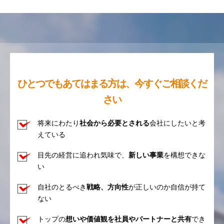
ひとつでもあてはまる方は、今すぐご相談くだ
さい
将来にわたり
社会から必要とされる
会社にしたいと考
えている
目先の経営に追われ気味で、
新しい事業
を構想できな
い
自社のとるべき
戦略、方向性
が正しいのか自信が持て
ない
トップの
想いや価値観を社員やパートナーと共有
でき