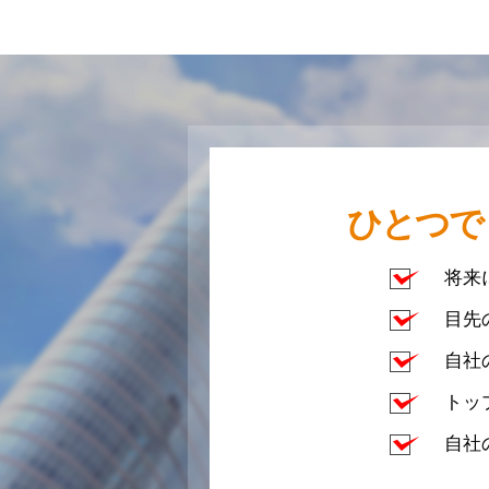
ひとつで
将来
目先
自社
トッ
自社