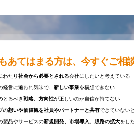
もあてはまる方は、今すぐご相
にわたり
社会から必要とされる
会社にしたいと考えている
の経営に追われ気味で、
新しい事業
を構想できない
のとるべき
戦略、方向性
が正しいのか自信が持てない
プの
想いや価値観を社員やパートナーと共有
できていない
の製品やサービスの
新規開発、市場導入、販路の拡大
をし