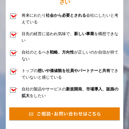
さい
将来にわたり
社会から必要とされる
会社にしたいと考
えている
目先の経営に追われ気味で、
新しい事業
を構想できな
い
自社のとるべき
戦略、方向性
が正しいのか自信が持て
ない
トップの
想いや価値観を社員やパートナーと共有
でき
ていないと感じている
自社の製品やサービスの
新規開発、市場導入、販路の
拡大
をしたい