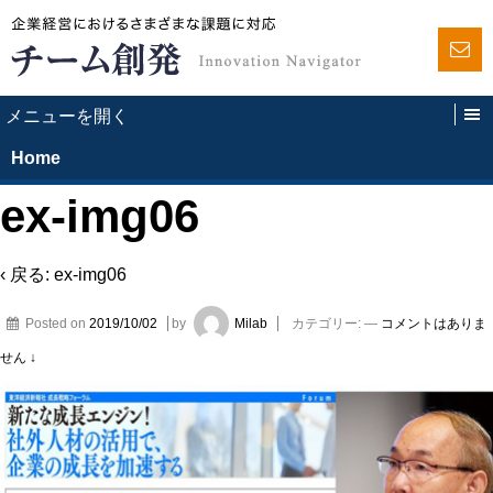
Home
ex-img06
‹ 戻る:
ex-img06
Posted on
2019/10/02
by
Milab
カテゴリー:
—
コメントはありま
せん ↓