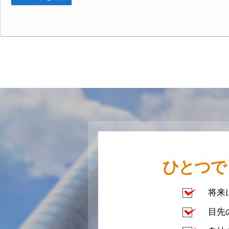
ひとつで
将来
目先