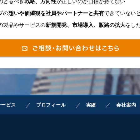
のとるべき
戦略、方向性
が正しいのか自信が持てない
プの
想いや価値観を社員やパートナーと共有
できていない
の製品やサービスの
新規開発、市場導入、販路の拡大
をし
サービス
プロフィール
実績
会社案内