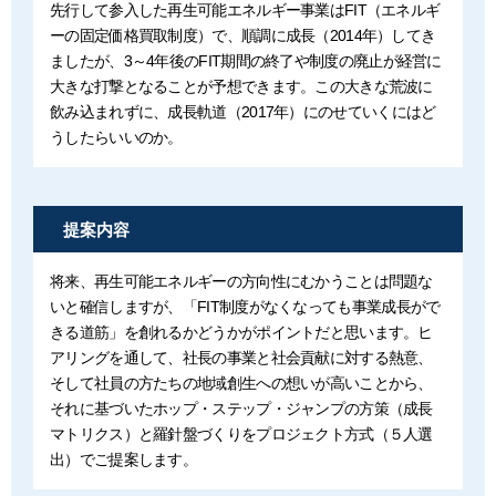
先行して参入した再生可能エネルギー事業はFIT（エネルギ
ーの固定価格買取制度）で、順調に成長（2014年）してき
ましたが、3～4年後のFIT期間の終了や制度の廃止が経営に
大きな打撃となることが予想できます。この大きな荒波に
飲み込まれずに、成長軌道（2017年）にのせていくにはど
うしたらいいのか。
提案内容
将来、再生可能エネルギーの方向性にむかうことは問題な
いと確信しますが、「FIT制度がなくなっても事業成長がで
きる道筋」を創れるかどうかがポイントだと思います。ヒ
アリングを通して、社長の事業と社会貢献に対する熱意、
そして社員の方たちの地域創生への想いが高いことから、
それに基づいたホップ・ステップ・ジャンプの方策（成長
マトリクス）と羅針盤づくりをプロジェクト方式（５人選
出）でご提案します。