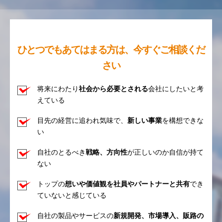
ひとつでもあてはまる方は、今すぐご相談くだ
さい
将来にわたり
社会から必要とされる
会社にしたいと考
えている
目先の経営に追われ気味で、
新しい事業
を構想できな
い
自社のとるべき
戦略、方向性
が正しいのか自信が持て
ない
トップの
想いや価値観を社員やパートナーと共有
でき
ていないと感じている
自社の製品やサービスの
新規開発、市場導入、販路の