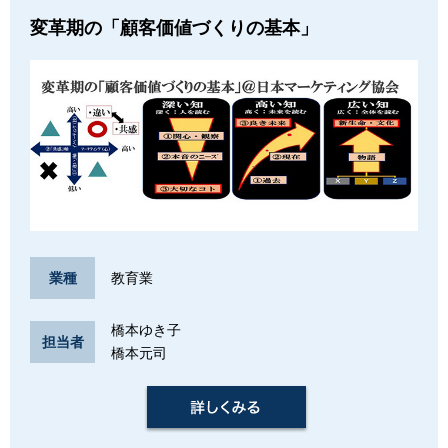
変革期の「顧客価値づくりの基本」
教育業
業種
橋本ゆき子
担当者
橋本元司