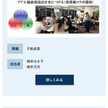
不動産業
業種
橋本ゆき子
担当者
橋本元司