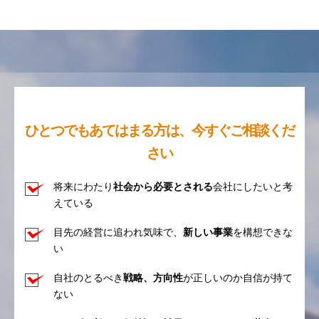
ひとつでもあてはまる方は、今すぐご相談くだ
さい
将来にわたり
社会から必要とされる
会社にしたいと考
えている
目先の経営に追われ気味で、
新しい事業
を構想できな
い
自社のとるべき
戦略、方向性
が正しいのか自信が持て
ない