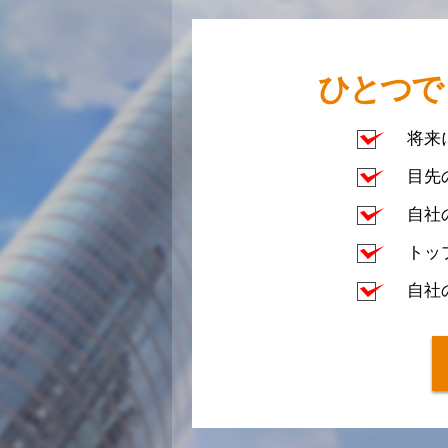
ひとつで
将来
目先
自社
トッ
自社