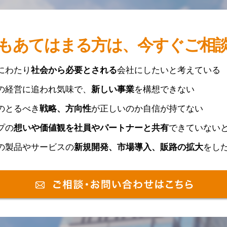
もあてはまる方は、今すぐご相
にわたり
社会から必要とされる
会社にしたいと考えている
の経営に追われ気味で、
新しい事業
を構想できない
のとるべき
戦略、方向性
が正しいのか自信が持てない
プの
想いや価値観を社員やパートナーと共有
できていない
の製品やサービスの
新規開発、市場導入、販路の拡大
をし