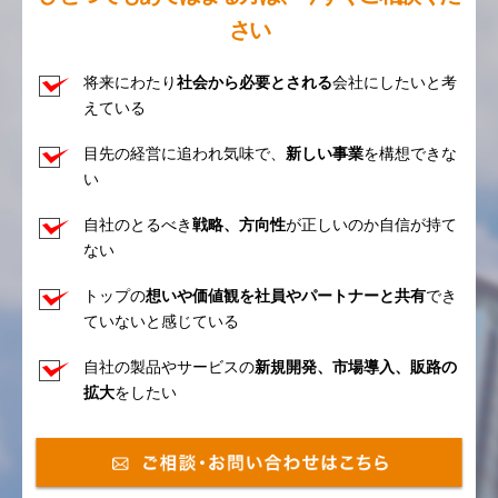
さい
将来にわたり
社会から必要とされる
会社にしたいと考
えている
目先の経営に追われ気味で、
新しい事業
を構想できな
い
自社のとるべき
戦略、方向性
が正しいのか自信が持て
ない
トップの
想いや価値観を社員やパートナーと共有
でき
ていないと感じている
自社の製品やサービスの
新規開発、市場導入、販路の
拡大
をしたい