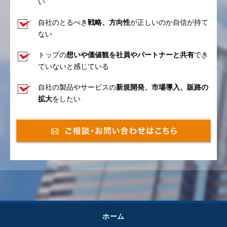
い
自社のとるべき
戦略、方向性
が正しいのか自信が持て
ない
トップの
想いや価値観を社員やパートナーと共有
でき
ていないと感じている
自社の製品やサービスの
新規開発、市場導入、販路の
拡大
をしたい
ホーム