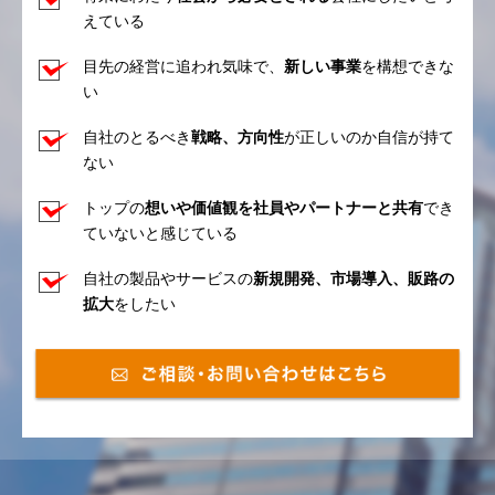
えている
目先の経営に追われ気味で、
新しい事業
を構想できな
い
自社のとるべき
戦略、方向性
が正しいのか自信が持て
ない
トップの
想いや価値観を社員やパートナーと共有
でき
ていないと感じている
自社の製品やサービスの
新規開発、市場導入、販路の
拡大
をしたい