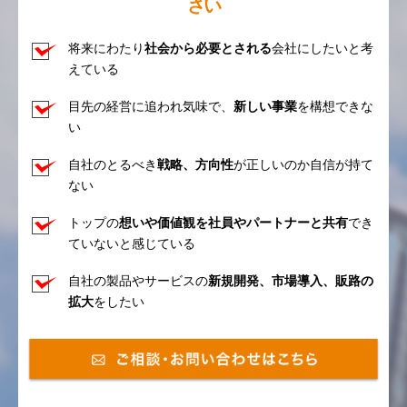
さい
将来にわたり
社会から必要とされる
会社にしたいと考
えている
目先の経営に追われ気味で、
新しい事業
を構想できな
い
自社のとるべき
戦略、方向性
が正しいのか自信が持て
ない
トップの
想いや価値観を社員やパートナーと共有
でき
ていないと感じている
自社の製品やサービスの
新規開発、市場導入、販路の
拡大
をしたい